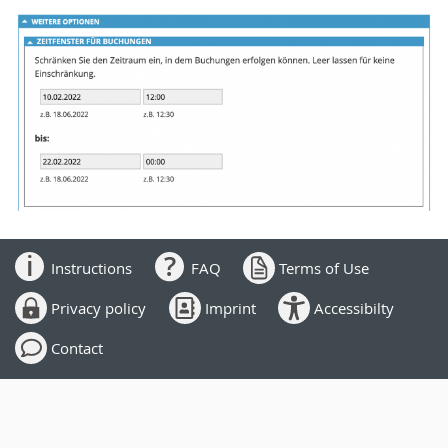
Instructions
FAQ
Terms of Use
Privacy policy
Imprint
Accessibilty
Contact